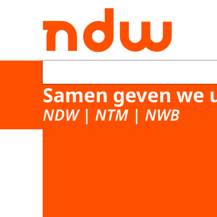
Naar de homepage van Nationaal Dataportaal
Samen geven we ui
NDW | NTM | NWB