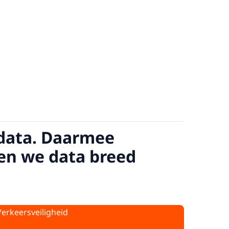
sdata. Daarmee
en we data breed
Verkeersveiligheid