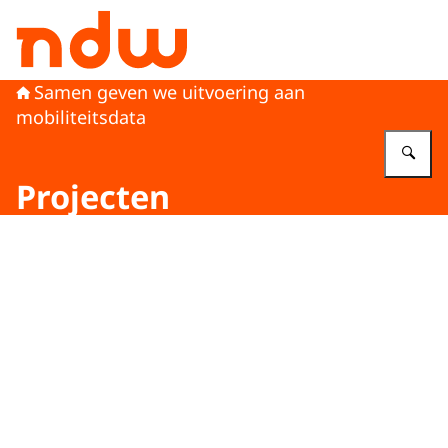
Naar de homepage van Nationaal Dataportaal Wegverke
Samen geven we uitvoering aan
mobiliteitsdata
Vu
Projecten