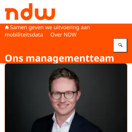
Naar de homepage van Nationaal Dataportaal Wegverke
Samen geven we uitvoering aan
mobiliteitsdata
Over NDW
Vu
Ons managementteam
Uitgelicht