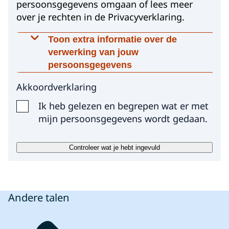
persoonsgegevens omgaan of lees meer
over je rechten in de Privacyverklaring.
Toon extra informatie over de
verwerking van jouw
persoonsgegevens
Waarom worden deze gegevens
Akkoordverklaring
gevraagd?
Ik heb gelezen en begrepen wat er met
Met jouw toestemming gebruiken wij je
mijn persoonsgegevens wordt gedaan.
gegevens om je vraag te beantwoorden.
Meer informatie over hoe wij met jouw
Controleer wat je hebt ingevuld
persoonsgegevens omgaan, vindt je in
onze privacyverklaring.
Op welke manier worden jouw gegevens
Andere talen
verwerkt?
Wij gebruiken jouw gegevens uitsluitend