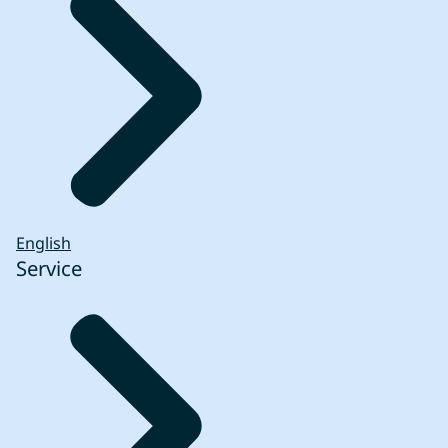
om je vraag te beantwoorden. Onze eigen
medewerkers behandelen je gegevens
zorgvuldig en delen ze niet met derden.
Hoelang bewaren wij jouw gegevens?
Wij bewaren je gegevens zolang dat nodig
is voor de afhandeling van je vraag. Ons
streven is om gegevens niet langer dan één
jaar te bewaren. Meer hierover lees je in de
privacyverklaring.
English
Service
Wat zijn jouw rechten?
Meer informatie over jouw rechten vindt u
op de pagina
'Privacy' (link opent in nieuw
tabblad)
.