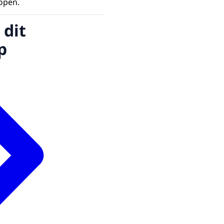
lopen.
 dit
p