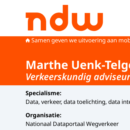
Naar de homepage van Nationaal Dataportaal
Samen geven we uitvoering aan mobi
Marthe Uenk-Telg
Verkeerskundig adviseu
Specialisme
:
Data, verkeer, data toelichting, data in
Organisatie
:
Nationaal Dataportaal Wegverkeer