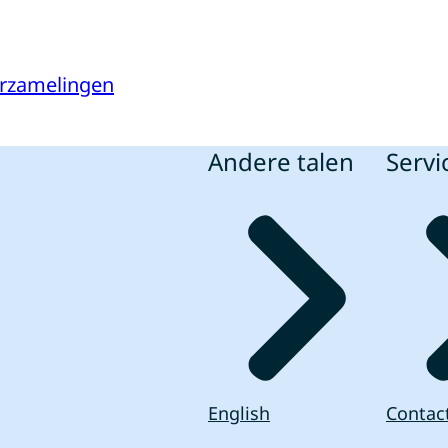
verzamelingen
Andere talen
Servi
English
Contac