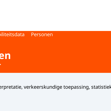
 Wegverkeer
liteitsdata
Personen
en
r
terpretatie, verkeerskundige toepassing, statistie