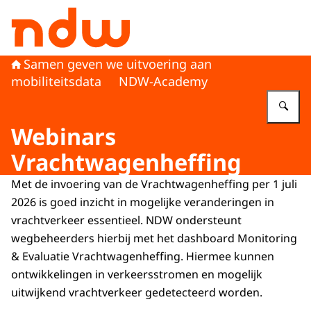
Naar de homepage van Nationaal Dataportaal Wegverke
Samen geven we uitvoering aan
mobiliteitsdata
NDW-Academy
Vu
Webinars
Vrachtwagenheffing
Met de invoering van de Vrachtwagenheffing per 1 juli
2026 is goed inzicht in mogelijke veranderingen in
vrachtverkeer essentieel. NDW ondersteunt
wegbeheerders hierbij met het dashboard Monitoring
& Evaluatie Vrachtwagenheffing. Hiermee kunnen
ontwikkelingen in verkeersstromen en mogelijk
uitwijkend vrachtverkeer gedetecteerd worden.