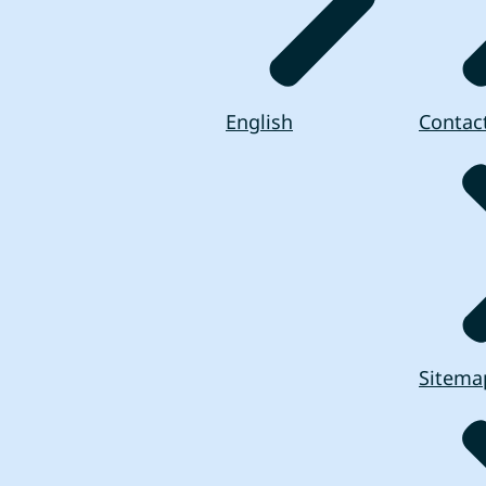
English
Contac
Sitema