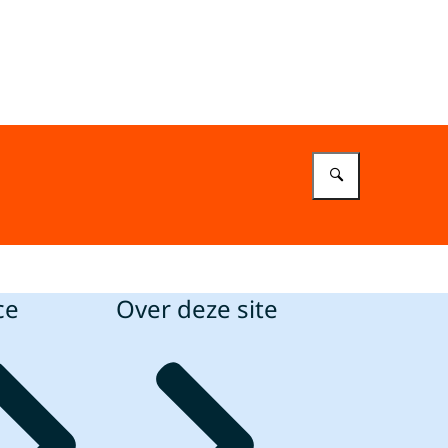
Vul in wat 
ce
Over deze site