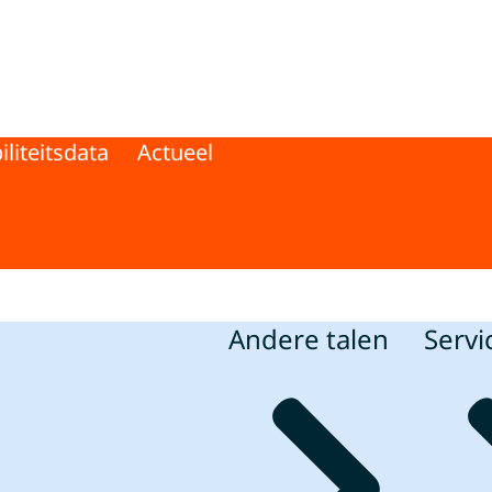
 Wegverkeer
liteitsdata
Actueel
Andere talen
Servi